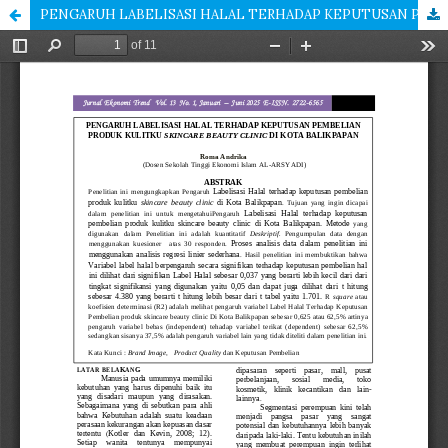
PENGARUH LABELISASI HALAL TERHADAP KEPUTUSAN PEMBELIAN PRODUK KULITKU SKINCARE BEAUTY CLINIC DI KOTA BALIKPAPAN