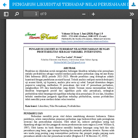
PENGARUH LIKUIDITAS TERHADAP NILAI PERUSAHAAN DENGAN PROFITABILITAS SEBAGAI VARIABEL INTERVENING