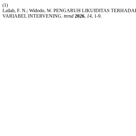
(1)
Lailah, F. N.; Widodo, W. PENGARUH LIKUIDITAS TERH
VARIABEL INTERVENING.
trend
2026
,
14
, 1-9.