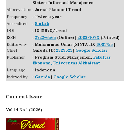
Sistem Informasi Manajemen
Abbreviation
: Jurnal Ekonomi Trend
Frequency
: Twice a year
Accredited
:
Sinta 5
DOI
: 10.31970/trend
ISSN
:
2722-6565
(Online) |
2088-107X
(Printed)
Editor-in-
: Muhammad Umar [SINTA ID:
6081755
|
Chief
Garuda ID:
2529521
|
Google Scholar
Publisher
: Program Studi Manajemen,
Fakultas
Ekonomi, Universitas Alkhairaat
Language
: Indonesia
Indexed by
:
Garuda
|
Google Scholar
Current Issue
Vol 14 No 1 (2026)