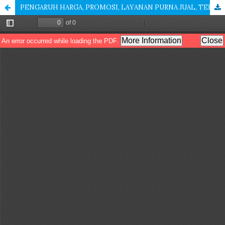
PENGARUH HARGA, PROMOSI, LAYANAN PURNA JUAL, TERHADAP KEPUTUSAN KONSUMEN MEMBELI MOTOR METIC PADA PT GIOVANI PALU