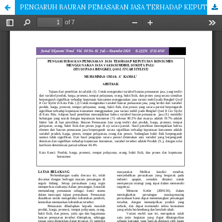
PENGARUH BAURAN PEMASARAN JASA TERHADAP KEPUTUSAN KONSUMEN MENGGUNAKAN JASA VARIASI MOBIL DI KOTA PALU (STUDI PADA BENGKEL QOOL IT CAR STYLIST)