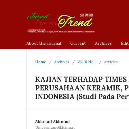
About the Journal
Current
Archives
Edit
Home
/
Archives
/
Vol 10 No 1
/
Articles
KAJIAN TERHADAP TIMES 
PERUSAHAAN KERAMIK, P
INDONESIA (Studi Pada Peru
Akhmad Akhmad
Universitas Alkhairaat