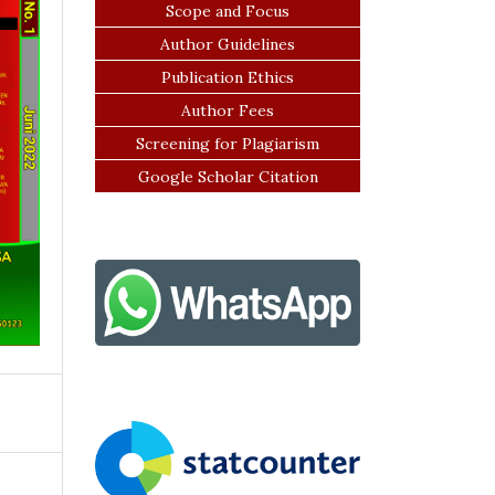
Scope and Focus
Author Guidelines
Publication Ethics
Author Fees
Screening for Plagiarism
Google Scholar Citation