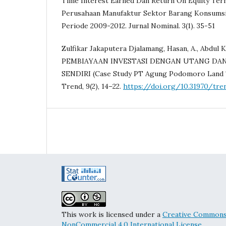
Time Interest Earned Dan Return On Equity Te
Perusahaan Manufaktur Sektor Barang Konsumsi 
Periode 2009-2012. Jurnal Nominal. 3(1). 35-51
Zulfikar Jakaputera Djalamang, Hasan, A., Abdul 
PEMBIAYAAN INVESTASI DENGAN UTANG DAN
SENDIRI (Case Study PT Agung Podomoro Land T
Trend, 9(2), 14–22.
https://doi.org/10.31970/tren
This work is licensed under a
Creative Commons 
NonCommercial 4.0 International License
.