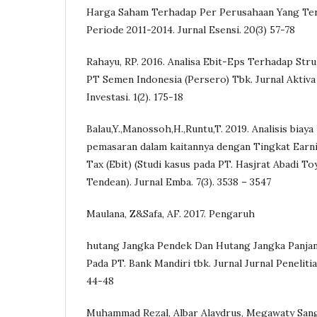
Harga Saham Terhadap Per Perusahaan Yang Ter
Periode 2011-2014. Jurnal Esensi. 20(3) 57-78
Rahayu, RP. 2016. Analisa Ebit-Eps Terhadap Str
PT Semen Indonesia (Persero) Tbk. Jurnal Aktiva
Investasi. 1(2). 175-18
Balau,Y.,Manossoh,H.,Runtu,T. 2019. Analisis biaya 
pemasaran dalam kaitannya dengan Tingkat Earn
Tax (Ebit) (Studi kasus pada PT. Hasjrat Abadi 
Tendean). Jurnal Emba. 7(3). 3538 – 3547
Maulana, Z&Safa, AF. 2017. Pengaruh
hutang Jangka Pendek Dan Hutang Jangka Panjang
Pada PT. Bank Mandiri tbk. Jurnal Jurnal Peneliti
44-48
Muhammad Rezal, Albar Alaydrus, Megawaty Sangk