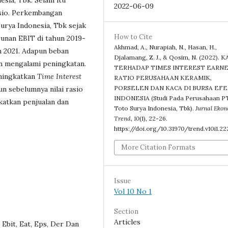
sia, Tbk. Selain itu
2022-06-09
sio. Perkembangan
urya Indonesia, Tbk sejak
How to Cite
urunan EBIT di tahun 2019-
Akhmad, A., Nurapiah, N., Hasan, H.,
n 2021. Adapun beban
Djalamang, Z. J., & Qosim, N. (2022). 
n mengalami peningkatan.
TERHADAP TIMES INTEREST EARN
eningkatkan
Time Interest
RATIO PERUSAHAAN KERAMIK,
PORSELEN DAN KACA DI BURSA EF
un sebelumnya nilai rasio
INDONESIA (Studi Pada Perusahaan PT
atkan penjualan dan
Toto Surya Indonesia, Tbk).
Jurnal Eko
Trend
,
10
(1), 22-26.
https://doi.org/10.31970/trend.v10i1.22
More Citation Formats
Issue
Vol 10 No 1
Section
Articles
 Ebit, Eat, Eps, Der Dan