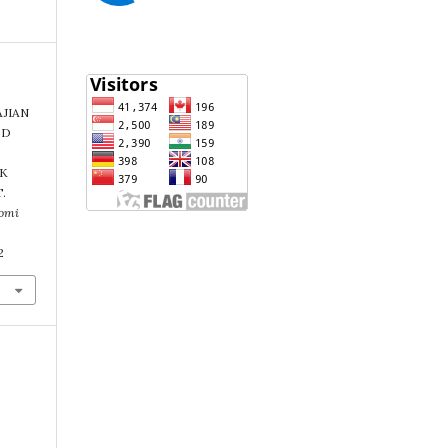
KAJIAN
ED
EK
.
nomi
2