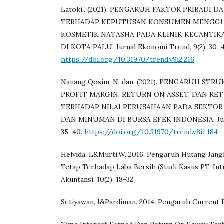
Latoki,. (2021). PENGARUH FAKTOR PRIBADI 
TERHADAP KEPUTUSAN KONSUMEN MENGG
KOSMETIK NATASHA PADA KLINIK KECANTIK
DI KOTA PALU. Jurnal Ekonomi Trend, 9(2), 30–4
https://doi.org/10.31970/trend.v9i2.216
Nanang Qosim, N. dan. (2021). PENGARUH ST
PROFIT MARGIN, RETURN ON ASSET, DAN RE
TERHADAP NILAI PERUSAHAAN PADA SEKTOR
DAN MINUMAN DI BURSA EFEK INDONESIA. Jurna
35–40.
https://doi.org/10.31970/trend.v8i1.184
Helvida, L&Murti,W. 2016. Pengaruh Hutang Jang
Tetap Terhadap Laba Bersih (Studi Kasus PT. Intr
Akuntansi. 10(2). 18-32
Setiyawan, I&Pardiman. 2014. Pengaruh Current R