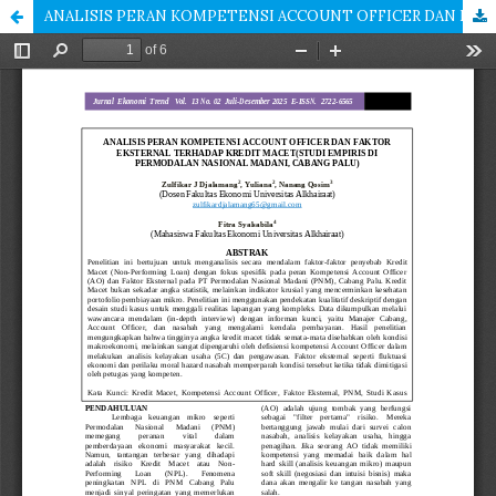
ANALISIS PERAN KOMPETENSI ACCOUNT OFFICER DAN FAKTOR EKSTERNAL TERHADAP KREDIT MACET (STUDI EMPIRIS DI PERMODALAN NASIONAL MADANI, CABANG PALU)