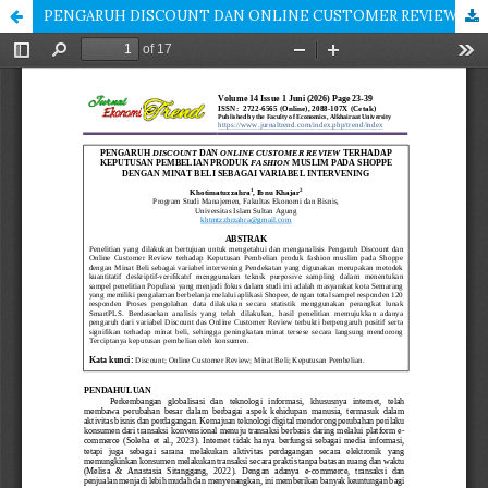
PENGARUH DISCOUNT DAN ONLINE CUSTOMER REVIEW TERHADAP KEPUTUSAN PEMBELIAN PRODUK FASHION MUSLIM PADA SHOPPE DENGAN MINAT BELI SEBAGAI VARIABEL INTERVENING