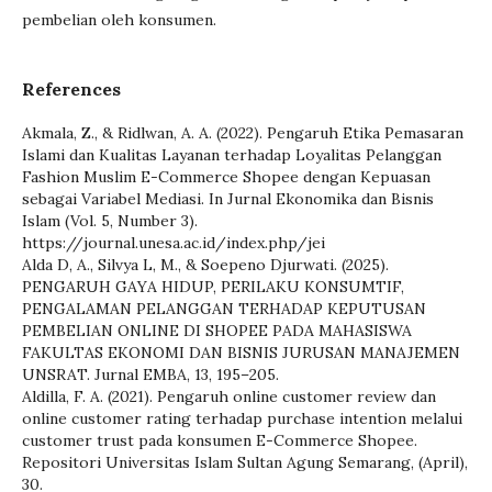
pembelian oleh konsumen.
References
Akmala, Z., & Ridlwan, A. A. (2022). Pengaruh Etika Pemasaran
Islami dan Kualitas Layanan terhadap Loyalitas Pelanggan
Fashion Muslim E-Commerce Shopee dengan Kepuasan
sebagai Variabel Mediasi. In Jurnal Ekonomika dan Bisnis
Islam (Vol. 5, Number 3).
https://journal.unesa.ac.id/index.php/jei
Alda D, A., Silvya L, M., & Soepeno Djurwati. (2025).
PENGARUH GAYA HIDUP, PERILAKU KONSUMTIF,
PENGALAMAN PELANGGAN TERHADAP KEPUTUSAN
PEMBELIAN ONLINE DI SHOPEE PADA MAHASISWA
FAKULTAS EKONOMI DAN BISNIS JURUSAN MANAJEMEN
UNSRAT. Jurnal EMBA, 13, 195–205.
Aldilla, F. A. (2021). Pengaruh online customer review dan
online customer rating terhadap purchase intention melalui
customer trust pada konsumen E-Commerce Shopee.
Repositori Universitas Islam Sultan Agung Semarang, (April),
30.