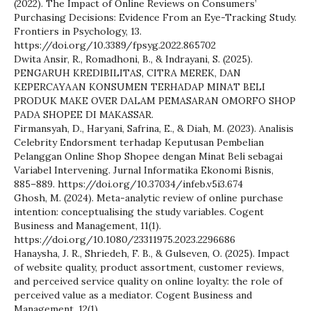
(2022). The Impact of Online Reviews on Consumers’
Purchasing Decisions: Evidence From an Eye-Tracking Study.
Frontiers in Psychology, 13.
https://doi.org/10.3389/fpsyg.2022.865702
Dwita Ansir, R., Romadhoni, B., & Indrayani, S. (2025).
PENGARUH KREDIBILITAS, CITRA MEREK, DAN
KEPERCAYAAN KONSUMEN TERHADAP MINAT BELI
PRODUK MAKE OVER DALAM PEMASARAN OMORFO SHOP
PADA SHOPEE DI MAKASSAR.
Firmansyah, D., Haryani, Safrina, E., & Diah, M. (2023). Analisis
Celebrity Endorsment terhadap Keputusan Pembelian
Pelanggan Online Shop Shopee dengan Minat Beli sebagai
Variabel Intervening. Jurnal Informatika Ekonomi Bisnis,
885–889. https://doi.org/10.37034/infeb.v5i3.674
Ghosh, M. (2024). Meta-analytic review of online purchase
intention: conceptualising the study variables. Cogent
Business and Management, 11(1).
https://doi.org/10.1080/23311975.2023.2296686
Hanaysha, J. R., Shriedeh, F. B., & Gulseven, O. (2025). Impact
of website quality, product assortment, customer reviews,
and perceived service quality on online loyalty: the role of
perceived value as a mediator. Cogent Business and
Management, 12(1).