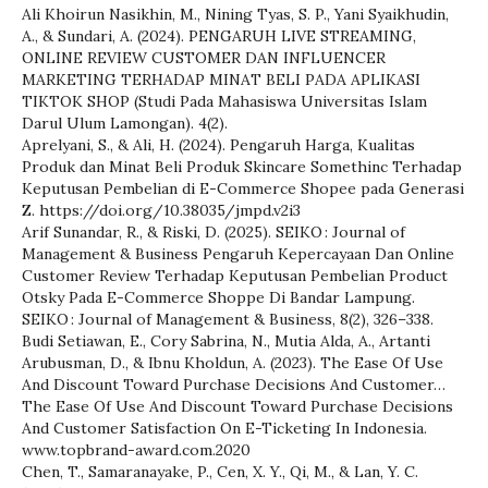
Ali Khoirun Nasikhin, M., Nining Tyas, S. P., Yani Syaikhudin,
A., & Sundari, A. (2024). PENGARUH LIVE STREAMING,
ONLINE REVIEW CUSTOMER DAN INFLUENCER
MARKETING TERHADAP MINAT BELI PADA APLIKASI
TIKTOK SHOP (Studi Pada Mahasiswa Universitas Islam
Darul Ulum Lamongan). 4(2).
Aprelyani, S., & Ali, H. (2024). Pengaruh Harga, Kualitas
Produk dan Minat Beli Produk Skincare Somethinc Terhadap
Keputusan Pembelian di E-Commerce Shopee pada Generasi
Z. https://doi.org/10.38035/jmpd.v2i3
Arif Sunandar, R., & Riski, D. (2025). SEIKO : Journal of
Management & Business Pengaruh Kepercayaan Dan Online
Customer Review Terhadap Keputusan Pembelian Product
Otsky Pada E-Commerce Shoppe Di Bandar Lampung.
SEIKO : Journal of Management & Business, 8(2), 326–338.
Budi Setiawan, E., Cory Sabrina, N., Mutia Alda, A., Artanti
Arubusman, D., & Ibnu Kholdun, A. (2023). The Ease Of Use
And Discount Toward Purchase Decisions And Customer…
The Ease Of Use And Discount Toward Purchase Decisions
And Customer Satisfaction On E-Ticketing In Indonesia.
www.topbrand-award.com.2020
Chen, T., Samaranayake, P., Cen, X. Y., Qi, M., & Lan, Y. C.