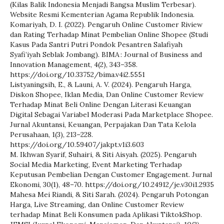
(Kilas Balik Indonesia Menjadi Bangsa Muslim Terbesar).
Website Resmi Kementerian Agama Republik Indonesia.
Komariyah, D. I. (2022). Pengaruh Online Customer Riview
dan Rating Terhadap Minat Pembelian Online Shopee (Studi
Kasus Pada Santri Putri Pondok Pesantren Salafiyah
Syafi’iyah Seblak Jombang). BIMA : Journal of Business and
Innovation Management, 4(2), 343–358.
https://doi.org/10.33752/bima.v4i2.5551
Listyaningsih, E., & Launi, A. V. (2024). Pengaruh Harga,
Diskon Shopee, Iklan Media, Dan Online Customer Review
Terhadap Minat Beli Online Dengan Literasi Keuangan
Digital Sebagai Variabel Moderasi Pada Marketplace Shopee.
Jurnal Akuntansi, Keuangan, Perpajakan Dan Tata Kelola
Perusahaan, 1(3), 213–228.
https://doi.org/10.59407/jakpt.v1i3.603
M. Ikhwan Syarif, Suhairi, & Siti Aisyah. (2025). Pengaruh
Social Media Marketing, Event Marketing Terhadap
Keputusan Pembelian Dengan Customer Engagement. Jurnal
Ekonomi, 30(1), 48–70. https://doi.org/10.24912/je.v30i1.2935
Mahesa Mei Riandi, & Siti Sarah. (2024). Pengaruh Potongan
Harga, Live Streaming, dan Online Customer Review
terhadap Minat Beli Konsumen pada Aplikasi TiktokShop.