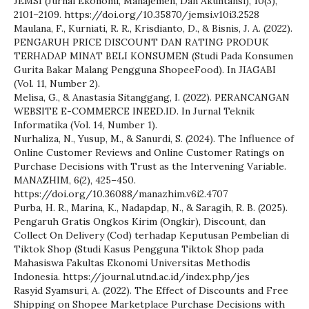
JEMSI (Jurnal Ekonomi, Manajemen, Dan Akuntansi), 10(3),
2101–2109. https://doi.org/10.35870/jemsi.v10i3.2528
Maulana, F., Kurniati, R. R., Krisdianto, D., & Bisnis, J. A. (2022).
PENGARUH PRICE DISCOUNT DAN RATING PRODUK
TERHADAP MINAT BELI KONSUMEN (Studi Pada Konsumen
Gurita Bakar Malang Pengguna ShopeeFood). In JIAGABI
(Vol. 11, Number 2).
Melisa, G., & Anastasia Sitanggang, I. (2022). PERANCANGAN
WEBSITE E-COMMERCE INEED.ID. In Jurnal Teknik
Informatika (Vol. 14, Number 1).
Nurhaliza, N., Yusup, M., & Sanurdi, S. (2024). The Influence of
Online Customer Reviews and Online Customer Ratings on
Purchase Decisions with Trust as the Intervening Variable.
MANAZHIM, 6(2), 425–450.
https://doi.org/10.36088/manazhim.v6i2.4707
Purba, H. R., Marina, K., Nadapdap, N., & Saragih, R. B. (2025).
Pengaruh Gratis Ongkos Kirim (Ongkir), Discount, dan
Collect On Delivery (Cod) terhadap Keputusan Pembelian di
Tiktok Shop (Studi Kasus Pengguna Tiktok Shop pada
Mahasiswa Fakultas Ekonomi Universitas Methodis
Indonesia. https://journal.utnd.ac.id/index.php/jes
Rasyid Syamsuri, A. (2022). The Effect of Discounts and Free
Shipping on Shopee Marketplace Purchase Decisions with