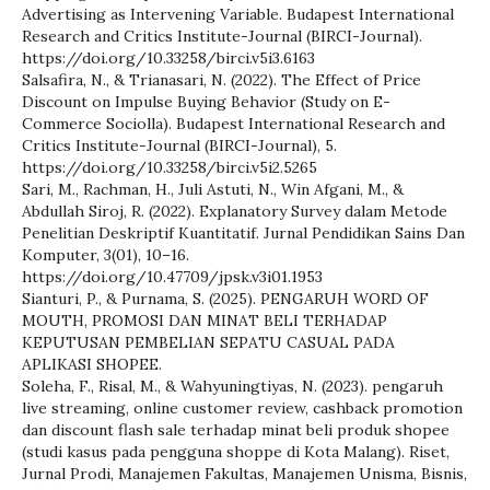
Advertising as Intervening Variable. Budapest International
Research and Critics Institute-Journal (BIRCI-Journal).
https://doi.org/10.33258/birci.v5i3.6163
Salsafira, N., & Trianasari, N. (2022). The Effect of Price
Discount on Impulse Buying Behavior (Study on E-
Commerce Sociolla). Budapest International Research and
Critics Institute-Journal (BIRCI-Journal), 5.
https://doi.org/10.33258/birci.v5i2.5265
Sari, M., Rachman, H., Juli Astuti, N., Win Afgani, M., &
Abdullah Siroj, R. (2022). Explanatory Survey dalam Metode
Penelitian Deskriptif Kuantitatif. Jurnal Pendidikan Sains Dan
Komputer, 3(01), 10–16.
https://doi.org/10.47709/jpsk.v3i01.1953
Sianturi, P., & Purnama, S. (2025). PENGARUH WORD OF
MOUTH, PROMOSI DAN MINAT BELI TERHADAP
KEPUTUSAN PEMBELIAN SEPATU CASUAL PADA
APLIKASI SHOPEE.
Soleha, F., Risal, M., & Wahyuningtiyas, N. (2023). pengaruh
live streaming, online customer review, cashback promotion
dan discount flash sale terhadap minat beli produk shopee
(studi kasus pada pengguna shoppe di Kota Malang). Riset,
Jurnal Prodi, Manajemen Fakultas, Manajemen Unisma, Bisnis,