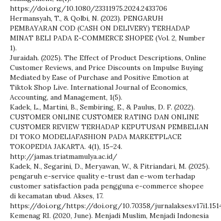
https://doi.org/10.1080/23311975.2024.2433706
Hermansyah, T., & Qolbi, N. (2023). PENGARUH
PEMBAYARAN COD (CASH ON DELIVERY) TERHADAP
MINAT BELI PADA E-COMMERCE SHOPEE (Vol. 2, Number
1).
Juraidah. (2025). The Effect of Product Descriptions, Online
Customer Reviews, and Price Discounts on Impulse Buying
Mediated by Ease of Purchase and Positive Emotion at
Tiktok Shop Live. International Journal of Economics,
Accounting, and Management, 1(5).
Kadek, L., Martini, B., Sembiring, E., & Paulus, D. F. (2022).
CUSTOMER ONLINE CUSTOMER RATING DAN ONLINE
CUSTOMER REVIEW TERHADAP KEPUTUSAN PEMBELIAN
DI TOKO MODELIAFASHION PADA MARKETPLACE
TOKOPEDIA JAKARTA. 4(1), 15–24.
http://jamas.triatmamulya.ac.id/
Kadek, N., Segarini, D., Meryawan, W., & Fitriandari, M. (2025).
pengaruh e-service quality e-trust dan e-wom terhadap
customer satisfaction pada pengguna e-commerce shopee
di kecamatan ubud. Akses, 17.
https://doi.org/https://doi.org/10.70358/jurnalakses.v17i1.151
Kemenag RI. (2020, June). Menjadi Muslim, Menjadi Indonesia