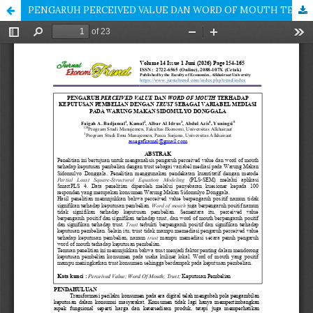
PENGARUH PERCEIVED VALUE DAN WORD OF MOUTH TERHADAP KEPUTUSAN PEMBELIAN DENGAN TRUST SEBAGAI VARIABEL MEDIASI PADA WARUNG MAKAN SIDOMULYO DONGGALA