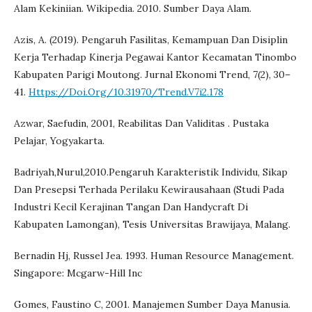
Alam Kekiniian. Wikipedia. 2010. Sumber Daya Alam.
Azis, A. (2019). Pengaruh Fasilitas, Kemampuan Dan Disiplin
Kerja Terhadap Kinerja Pegawai Kantor Kecamatan Tinombo
Kabupaten Parigi Moutong. Jurnal Ekonomi Trend, 7(2), 30–
41.
Https://Doi.Org/10.31970/Trend.V7i2.178
Azwar, Saefudin, 2001, Reabilitas Dan Validitas . Pustaka
Pelajar, Yogyakarta.
Badriyah,Nurul,2010.Pengaruh Karakteristik Individu, Sikap
Dan Presepsi Terhada Perilaku Kewirausahaan (Studi Pada
Industri Kecil Kerajinan Tangan Dan Handycraft Di
Kabupaten Lamongan), Tesis Universitas Brawijaya, Malang.
Bernadin Hj, Russel Jea. 1993. Human Resource Management.
Singapore: Mcgarw-Hill Inc
Gomes, Faustino C, 2001. Manajemen Sumber Daya Manusia.