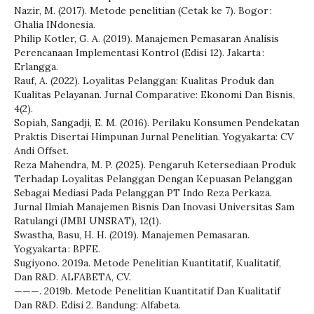
Nazir, M. (2017). Metode penelitian (Cetak ke 7). Bogor :
Ghalia INdonesia.
Philip Kotler, G. A. (2019). Manajemen Pemasaran Analisis
Perencanaan Implementasi Kontrol (Edisi 12). Jakarta :
Erlangga.
Rauf, A. (2022). Loyalitas Pelanggan: Kualitas Produk dan
Kualitas Pelayanan. Jurnal Comparative: Ekonomi Dan Bisnis,
4(2).
Sopiah, Sangadji, E. M. (2016). Perilaku Konsumen Pendekatan
Praktis Disertai Himpunan Jurnal Penelitian. Yogyakarta: CV
Andi Offset.
Reza Mahendra, M. P. (2025). Pengaruh Ketersediaan Produk
Terhadap Loyalitas Pelanggan Dengan Kepuasan Pelanggan
Sebagai Mediasi Pada Pelanggan PT Indo Reza Perkaza.
Jurnal Ilmiah Manajemen Bisnis Dan Inovasi Universitas Sam
Ratulangi (JMBI UNSRAT), 12(1).
Swastha, Basu, H. H. (2019). Manajemen Pemasaran.
Yogyakarta : BPFE.
Sugiyono. 2019a. Metode Penelitian Kuantitatif, Kualitatif,
Dan R&D. ALFABETA, CV.
———. 2019b. Metode Penelitian Kuantitatif Dan Kualitatif
Dan R&D. Edisi 2. Bandung: Alfabeta.