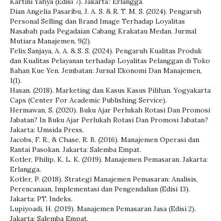
Kartini Yahya (Edisi 7). Jakarta : Erlangga.
Dian Angelia Pasaribu, J. A. S. & R. T. M. S. (2024). Pengaruh
Personal Selling dan Brand Image Terhadap Loyalitas
Nasabah pada Pegadaian Cabang Krakatau Medan. Jurmal
Mutiara Manajemen, 9(2).
Felix Sanjaya, A. A. & S. S. (2024). Pengaruh Kualitas Produk
dan Kualitas Pelayanan terhadap Loyalitas Pelanggan di Toko
Bahan Kue Yen. Jembatan: Jurnal Ekonomi Dan Manajemen,
1(1).
Hasan. (2018). Marketing dan Kasus Kasus Pilihan. Yogyakarta
Caps (Center For Academic Publishing Service).
Hermawan, S. (2020). Buku Ajar Perlukah Rotasi Dan Promosi
Jabatan? In Buku Ajar Perlukah Rotasi Dan Promosi Jabatan?
Jakarta: Umsida Press.
Jacobs, F. R., & Chase, R. B. (2016). Manajemen Operasi dan
Rantai Pasokan. Jakarta: Salemba Empat.
Kotler, Philip, K. L. K. (2019). Manajemen Pemasaran. Jakarta:
Erlangga.
Kotler, P. (2018). Strategi Manajemen Pemasaran: Analisis,
Perencanaan, Implementasi dan Pengendalian (Edisi 13).
Jakarta: PT. Indeks.
Lupiyoadi, H. (2019). Manajemen Pemasaran Jasa (Edisi 2).
Jakarta: Salemba Empat.