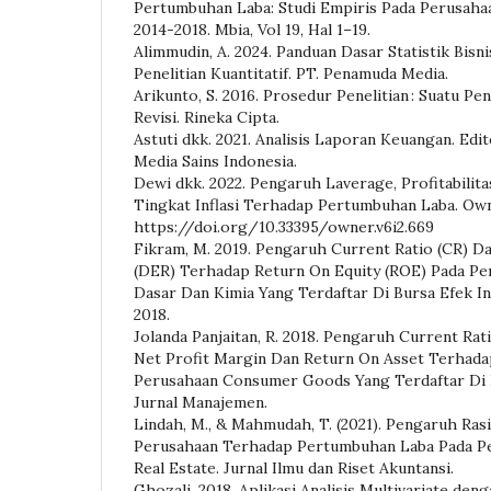
Pertumbuhan Laba: Studi Empiris Pada Perusaha
2014-2018. Mbia, Vol 19, Hal 1–19.
Alimmudin, A. 2024. Panduan Dasar Statistik Bisn
Penelitian Kuantitatif. PT. Penamuda Media.
Arikunto, S. 2016. Prosedur Penelitian : Suatu Pe
Revisi. Rineka Cipta.
Astuti dkk. 2021. Analisis Laporan Keuangan. Edit
Media Sains Indonesia.
Dewi dkk. 2022. Pengaruh Laverage, Profitabilit
Tingkat Inflasi Terhadap Pertumbuhan Laba. Owne
https://doi.org/10.33395/owner.v6i2.669
Fikram, M. 2019. Pengaruh Current Ratio (CR) Da
(DER) Terhadap Return On Equity (ROE) Pada Pe
Dasar Dan Kimia Yang Terdaftar Di Bursa Efek I
2018.
Jolanda Panjaitan, R. 2018. Pengaruh Current Rati
Net Profit Margin Dan Return On Asset Terhad
Perusahaan Consumer Goods Yang Terdaftar Di B
Jurnal Manajemen.
Lindah, M., & Mahmudah, T. (2021). Pengaruh Ra
Perusahaan Terhadap Pertumbuhan Laba Pada P
Real Estate. Jurnal Ilmu dan Riset Akuntansi.
Ghozali. 2018. Aplikasi Analisis Multivariate d