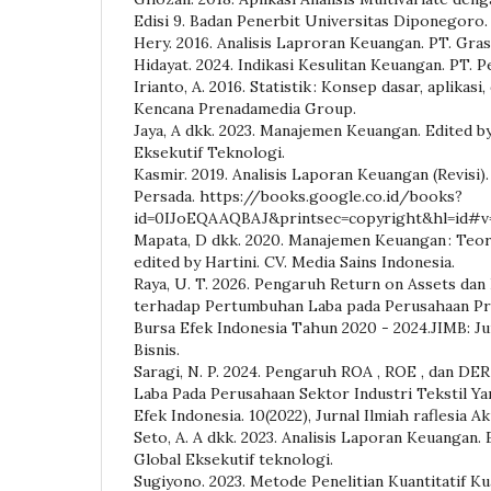
Edisi 9. Badan Penerbit Universitas Diponegoro.
Hery. 2016. Analisis Laproran Keuangan. PT. Gras
Hidayat. 2024. Indikasi Kesulitan Keuangan. PT. 
Irianto, A. 2016. Statistik : Konsep dasar, aplika
Kencana Prenadamedia Group.
Jaya, A dkk. 2023. Manajemen Keuangan. Edited b
Eksekutif Teknologi.
Kasmir. 2019. Analisis Laporan Keuangan (Revisi).
Persada. https://books.google.co.id/books?
id=0IJoEQAAQBAJ&printsec=copyright&hl=id#v
Mapata, D dkk. 2020. Manajemen Keuangan : Teori, 
edited by Hartini. CV. Media Sains Indonesia.
Raya, U. T. 2026. Pengaruh Return on Assets dan
terhadap Pertumbuhan Laba pada Perusahaan Pro
Bursa Efek Indonesia Tahun 2020 - 2024.JIMB: J
Bisnis.
Saragi, N. P. 2024. Pengaruh ROA , ROE , dan D
Laba Pada Perusahaan Sektor Industri Tekstil Ya
Efek Indonesia. 10(2022), Jurnal Ilmiah raflesia A
Seto, A. A dkk. 2023. Analisis Laporan Keuangan. E
Global Eksekutif teknologi.
Sugiyono. 2023. Metode Penelitian Kuantitatif Kua