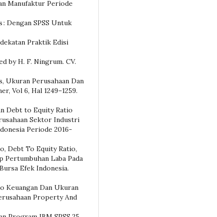
an Manufaktur Periode
is : Dengan SPSS Untuk
ndekatan Praktik Edisi
ed by H. F. Ningrum. CV.
as, Ukuran Perusahaan Dan
r, Vol 6, Hal 1249–1259.
n Debt to Equity Ratio
rusahaan Sektor Industri
ndonesia Periode 2016-
o, Debt To Equity Ratio,
ap Pertumbuhan Laba Pada
ursa Efek Indonesia.
sio Keuangan Dan Ukuran
erusahaan Property And
engan Program IBM SPSS 25