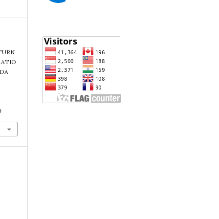
TURN
RATIO
ADA
9