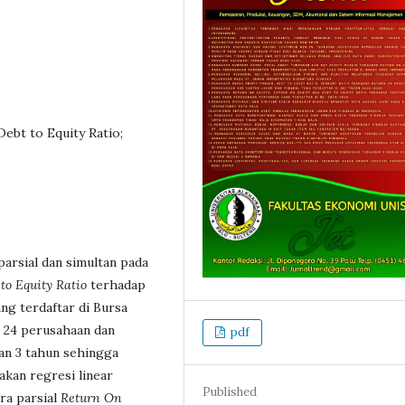
Debt to Equity Ratio;
parsial dan simultan pada
to Equity Ratio
terhadap
g terdaftar di Bursa
i 24 perusahaan dan
pdf
an 3 tahun sehingga
akan regresi linear
Published
ara parsial
Return On