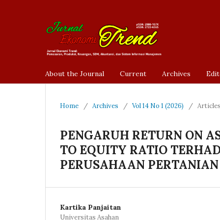
About the Journal
Current
Archives
Edit
Home
/
Archives
/
Vol 14 No 1 (2026)
/
Article
PENGARUH RETURN ON AS
TO EQUITY RATIO TERHA
PERUSAHAAN PERTANIAN Y
Kartika Panjaitan
Universitas Asahan