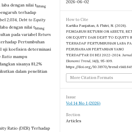
2026-06-02
aba dengan nilai t
hitung
pengaruh terhadap
bel 2,034,
Debt to Equity
How to Cite
Kartika Panjaitan, & Fhitri, N. (2026).
ba dengan nilai t
hitung
PENGARUH RETURN ON ASSETS, RE
multan pada variabel
Return
ON EQUITY DAN DEBT TO EQUITY 
erhadap Pertumbuhan
TERHADAP PERTUMBUHAN LABA P
il uji koefisien determinasi
PERUSAHAAN PERTANIAN YANG
TERDAFTAR DI BEI 2022-2024.
Jurnal
y Ratio
mampu
Ekonomi Trend
,
14
(1), 95-109.
dangkan sisanya 81,2%
https://doi.org/10.31970/trend.v14i1.64
iikutkan dalam penelitian
More Citation Formats
Issue
Vol 14 No 1 (2026)
Section
Articles
quity Ratio (DER) Terhadap