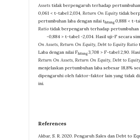
Assets
tidak berpengaruh terhadap pertumbuhan l
0,061 < t-tabel 2,034,
Return On Equity
tidak ber
pertumbuhan laba dengan nilai t
0,888 < t-ta
hitung
Ratio
tidak berpengaruh terhadap pertumbuhan la
-0,884 > t-tabel -2,034. Hasil uji-F secara si
On Assets, Return On Equity, Debt to Equity Ratio
t
Laba dengan nilai F
3,708 > F-tabel 2,90. Has
hitung
Return On Assets, Return On Equity, Debt to Equit
menjelaskan pertumbuhan laba sebesar 18,8% se
dipengaruhi oleh faktor-faktor lain yang tidak d
ini.
References
Akbar, S. R. 2020. Pengaruh Sales dan Debt to E