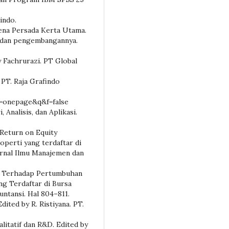
indo.
Pena Persada Kerta Utama.
si, dan pengembangannya.
y Fachrurazi. PT Global
 PT. Raja Grafindo
=onepage&q&f=false
Analisis, dan Aplikasi.
 Return on Equity
perti yang terdaftar di
urnal Ilmu Manajemen dan
ER Terhadap Pertumbuhan
ng Terdaftar di Bursa
kuntansi. Hal 804–811.
dited by R. Ristiyana. PT.
litatif dan R&D. Edited by