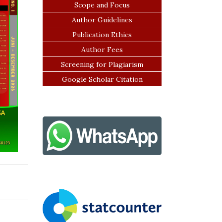
Scope and Focus
Author Guidelines
Publication Ethics
Author Fees
Screening for Plagiarism
Google Scholar Citation