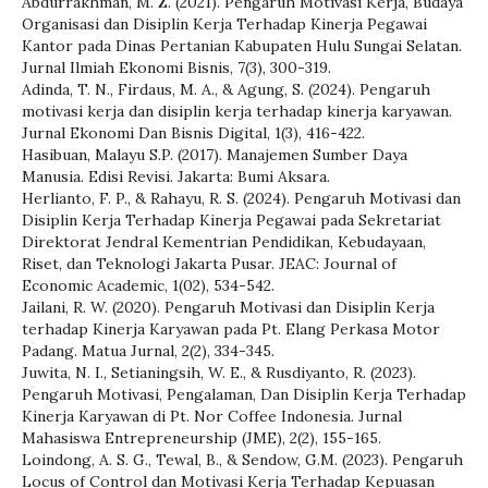
Abdurrakhman, M. Z. (2021). Pengaruh Motivasi Kerja, Budaya
Organisasi dan Disiplin Kerja Terhadap Kinerja Pegawai
Kantor pada Dinas Pertanian Kabupaten Hulu Sungai Selatan.
Jurnal Ilmiah Ekonomi Bisnis, 7(3), 300-319.
Adinda, T. N., Firdaus, M. A., & Agung, S. (2024). Pengaruh
motivasi kerja dan disiplin kerja terhadap kinerja karyawan.
Jurnal Ekonomi Dan Bisnis Digital, 1(3), 416-422.
Hasibuan, Malayu S.P. (2017). Manajemen Sumber Daya
Manusia. Edisi Revisi. Jakarta: Bumi Aksara.
Herlianto, F. P., & Rahayu, R. S. (2024). Pengaruh Motivasi dan
Disiplin Kerja Terhadap Kinerja Pegawai pada Sekretariat
Direktorat Jendral Kementrian Pendidikan, Kebudayaan,
Riset, dan Teknologi Jakarta Pusar. JEAC: Journal of
Economic Academic, 1(02), 534-542.
Jailani, R. W. (2020). Pengaruh Motivasi dan Disiplin Kerja
terhadap Kinerja Karyawan pada Pt. Elang Perkasa Motor
Padang. Matua Jurnal, 2(2), 334-345.
Juwita, N. I., Setianingsih, W. E., & Rusdiyanto, R. (2023).
Pengaruh Motivasi, Pengalaman, Dan Disiplin Kerja Terhadap
Kinerja Karyawan di Pt. Nor Coffee Indonesia. Jurnal
Mahasiswa Entrepreneurship (JME), 2(2), 155-165.
Loindong, A. S. G., Tewal, B., & Sendow, G.M. (2023). Pengaruh
Locus of Control dan Motivasi Kerja Terhadap Kepuasan