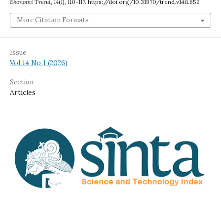
Ekonomi Trend
,
14
(1), 110-117. https://doi.org/10.31970/trend.v14i1.652
More Citation Formats
Issue
Vol 14 No 1 (2026)
Section
Articles