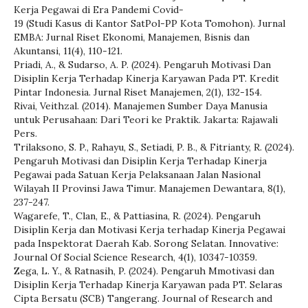
Kerja Pegawai di Era Pandemi Covid-
19 (Studi Kasus di Kantor SatPol-PP Kota Tomohon). Jurnal
EMBA: Jurnal Riset Ekonomi, Manajemen, Bisnis dan
Akuntansi, 11(4), 110-121.
Priadi, A., & Sudarso, A. P. (2024). Pengaruh Motivasi Dan
Disiplin Kerja Terhadap Kinerja Karyawan Pada PT. Kredit
Pintar Indonesia. Jurnal Riset Manajemen, 2(1), 132-154.
Rivai, Veithzal. (2014). Manajemen Sumber Daya Manusia
untuk Perusahaan: Dari Teori ke Praktik. Jakarta: Rajawali
Pers.
Trilaksono, S. P., Rahayu, S., Setiadi, P. B., & Fitrianty, R. (2024).
Pengaruh Motivasi dan Disiplin Kerja Terhadap Kinerja
Pegawai pada Satuan Kerja Pelaksanaan Jalan Nasional
Wilayah II Provinsi Jawa Timur. Manajemen Dewantara, 8(1),
237-247.
Wagarefe, T., Clan, E., & Pattiasina, R. (2024). Pengaruh
Disiplin Kerja dan Motivasi Kerja terhadap Kinerja Pegawai
pada Inspektorat Daerah Kab. Sorong Selatan. Innovative:
Journal Of Social Science Research, 4(1), 10347-10359.
Zega, L. Y., & Ratnasih, P. (2024). Pengaruh Mmotivasi dan
Disiplin Kerja Terhadap Kinerja Karyawan pada PT. Selaras
Cipta Bersatu (SCB) Tangerang. Journal of Research and